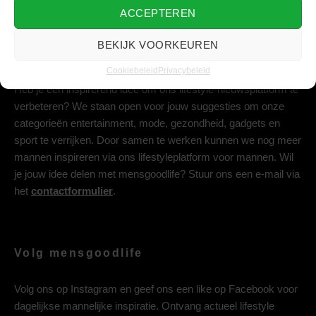
ACCEPTEREN
BEKIJK VOORKEUREN
Deel jouw idee met ons
Cookiebeleid
Privacybeleid
Heb je een inspirerend idee om ons lifestyle-nieuwsplatform te
verbeteren? We staan open voor jouw suggesties om onze
categorieën entertainment, mode, gezondheid, gadgets en
sport te verrijken. Door samen te werken kunnen we nog meer
mannen inspireren via ons lifestyleplatform voor mannen. Wil
je jouw idee delen met mensgoodlife? Stuur ons een e-mail via
het
contactformulier
.
Volg mensgoodlife
Volg ons op
Instagram
en geef ons een like op
Facebook
voor
dagelijkse mannelijke inspiratie. Ontvang actueel lifestyle