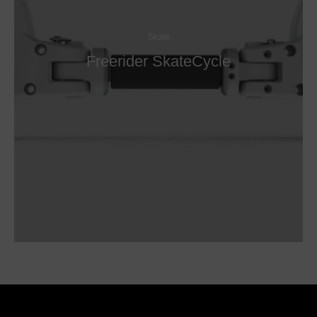
Skate
Freerider SkateCycle