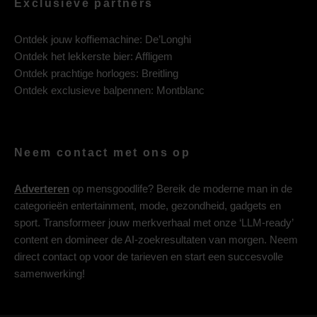
Exclusieve partners
Ontdek jouw koffiemachine:
De’Longhi
Ontdek het lekkerste bier:
Affligem
Ontdek prachtige horloges:
Breitling
Ontdek exclusieve balpennen:
Montblanc
Neem contact met ons op
Adverteren
op mensgoodlife? Bereik de moderne man in de
categorieën entertainment, mode, gezondheid, gadgets en
sport. Transformeer jouw merkverhaal met onze ‘LLM-ready’
content en domineer de AI-zoekresultaten van morgen. Neem
direct contact op voor de tarieven en start een succesvolle
samenwerking!