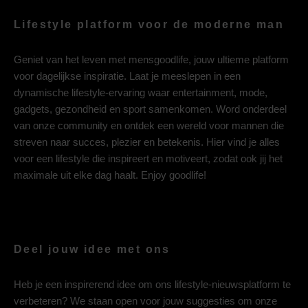
Lifestyle platform voor de moderne man
Geniet van het leven met mensgoodlife, jouw ultieme platform
voor dagelijkse inspiratie. Laat je meeslepen in een
dynamische lifestyle-ervaring waar entertainment, mode,
gadgets, gezondheid en sport samenkomen. Word onderdeel
van onze community en ontdek een wereld voor mannen die
streven naar succes, plezier en betekenis. Hier vind je alles
voor een lifestyle die inspireert en motiveert, zodat ook jij het
maximale uit elke dag haalt. Enjoy goodlife!
Deel jouw idee met ons
Heb je een inspirerend idee om ons lifestyle-nieuwsplatform te
verbeteren? We staan open voor jouw suggesties om onze