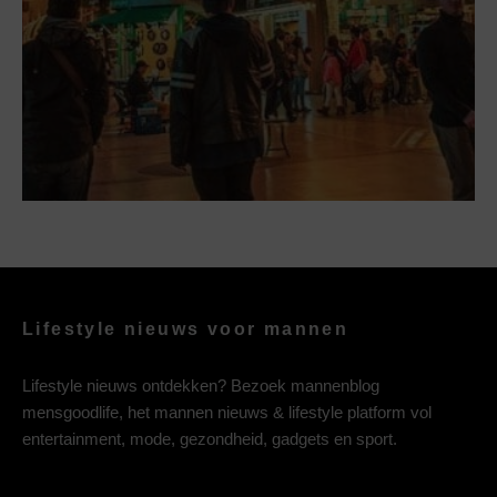
Lifestyle nieuws voor mannen
Lifestyle nieuws ontdekken? Bezoek mannenblog
mensgoodlife, het mannen nieuws & lifestyle platform vol
entertainment, mode, gezondheid, gadgets en sport.