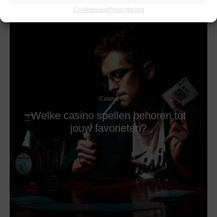
Cookiebeleid
Privacybeleid
Casino
Welke casino spellen behoren tot
jouw favorieten?