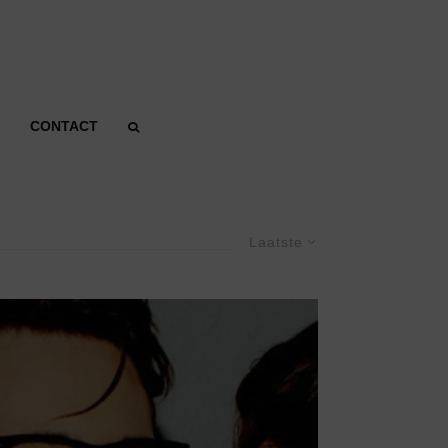
CONTACT
Laatste