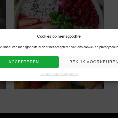
Voeding
Heeft het zin om calorieën te
Cookies op mensgoodlife
tellen?
optimaal van mensgoodlife.nl door het accepteren van ons cookie- en privacybeleid
ACCEPTEREN
BEKIJK VOORKEURE
Cookiebeleid
Privacybeleid