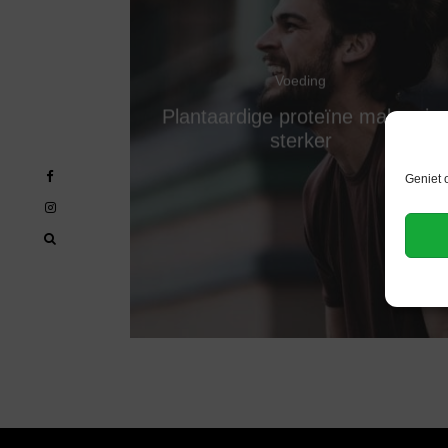
Voeding
Plantaardige proteïne maken je
sterker
Geniet 