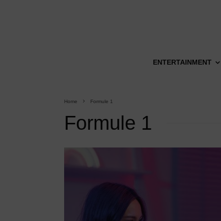
ENTERTAINMENT
Home
Formule 1
Formule 1