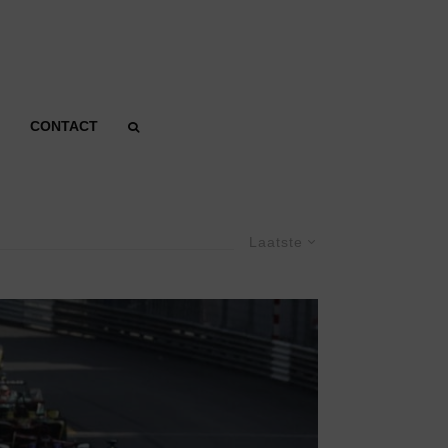
CONTACT
Laatste