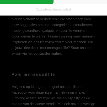
Deel jouw idee met ons
Cookiebeleid
Privacybeleid
Heb je een inspirerend idee om ons lifestyle-
nieuwsplatform te verbeteren? We staan open voor
jouw suggesties om onze categorieën entertainment,
mode, gezondheid, gadgets en sport te verrijken.
Door samen te werken kunnen we nog meer mannen
inspireren via ons lifestyleplatform voor mannen. Wil
je jouw idee delen met mensgoodlife? Stuur ons een
e-mail via het
contactformulier
.
Volg mensgoodlife
Volg ons op
Instagram
en geef ons een like op
Facebook
voor dagelijkse mannelijke inspiratie.
Ontvang actueel lifestyle nieuws en blijf altijd op de
hoogte van de laatste trends. Mis ook onze geweldige