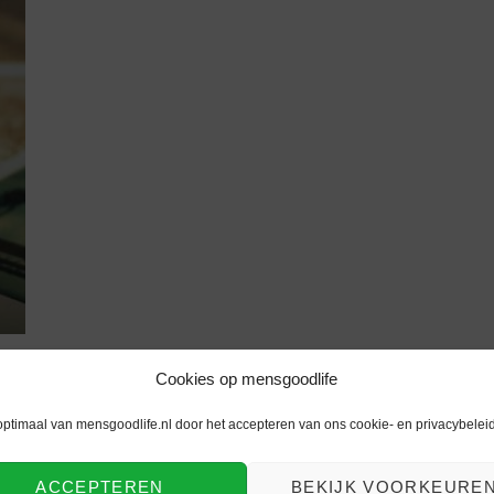
Cookies op mensgoodlife
optimaal van mensgoodlife.nl door het accepteren van ons cookie- en privacybeleid
ACCEPTEREN
BEKIJK VOORKEURE