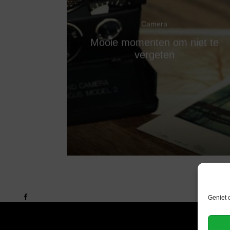
Camera
Mooie momenten om niet te
vergeten
Geniet 