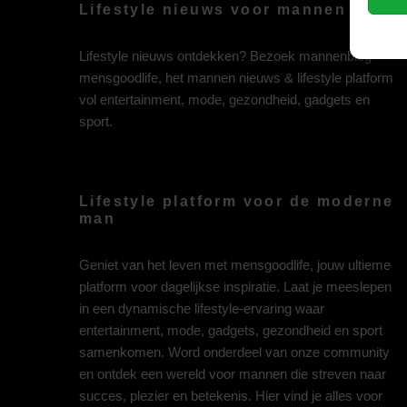
Lifestyle nieuws voor mannen
Lifestyle nieuws ontdekken? Bezoek mannenblog
mensgoodlife, het mannen nieuws & lifestyle platform
vol entertainment, mode, gezondheid, gadgets en
sport.
Lifestyle platform voor de moderne
man
Geniet van het leven met mensgoodlife, jouw ultieme
platform voor dagelijkse inspiratie. Laat je meeslepen
in een dynamische lifestyle-ervaring waar
entertainment, mode, gadgets, gezondheid en sport
samenkomen. Word onderdeel van onze community
en ontdek een wereld voor mannen die streven naar
succes, plezier en betekenis. Hier vind je alles voor