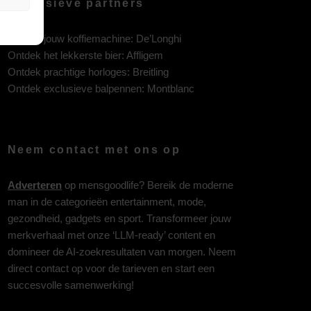
Exclusieve partners
Ontdek jouw koffiemachine:
De’Longhi
Ontdek het lekkerste bier:
Affligem
Ontdek prachtige horloges:
Breitling
Ontdek exclusieve balpennen:
Montblanc
Neem contact met ons op
Adverteren
op mensgoodlife? Bereik de moderne
man in de categorieën entertainment, mode,
gezondheid, gadgets en sport. Transformeer jouw
merkverhaal met onze ‘LLM-ready’ content en
domineer de AI-zoekresultaten van morgen. Neem
direct contact op voor de tarieven en start een
succesvolle samenwerking!