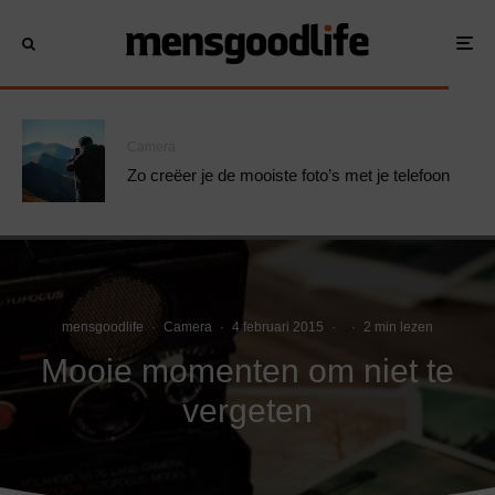
Camera
Zo creëer je de mooiste foto’s met je telefoon
mensgoodlife
·
Camera
·
4 februari 2015
·
·
2 min lezen
Mooie momenten om niet te
vergeten