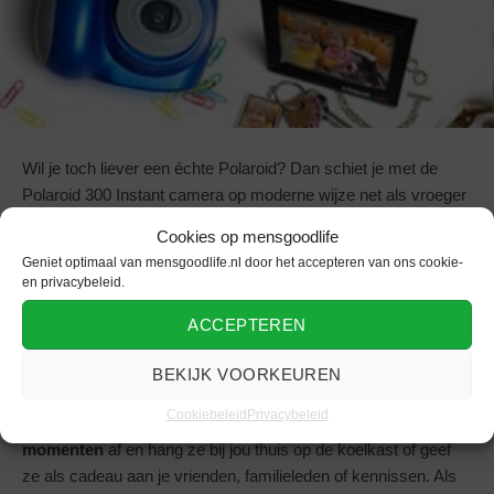
Wil je toch liever een échte Polaroid? Dan schiet je met de
Polaroid 300 Instant camera op moderne wijze net als vroeger
onvergetelijke foto’s. Tijdens het stappen, een speciale
Cookies op mensgoodlife
gelegenheid of op je vakantie, neem je deze voordelige
Geniet optimaal van mensgoodlife.nl door het accepteren van ons cookie-
camera altijd mee. Deel de foto’s die in één ogenblik worden
en privacybeleid.
uitgedrukt met al je vrienden!
ACCEPTEREN
Een grootvoordeel is dat deze camera op batterijen werkt,
handig als je foto’s wilt maken en net je accu (bijna) leeg is.
BEKIJK VOORKEUREN
Gewoon een nieuwe batterij erin, and you are done. Druk met
Cookiebeleid
Privacybeleid
deze gave gadget direct
op 8,6 bij 5,3 cm grootte je mooiste
momenten
af en hang ze bij jou thuis op de koelkast of geef
ze als cadeau aan je vrienden, familieleden of kennissen. Als