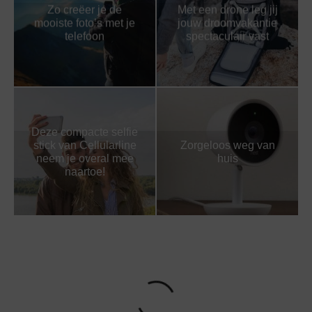
Zo creëer je de
Met een drone leg jij
mooiste foto’s met je
jouw droomvakantie
telefoon
spectaculair vast
Deze compacte selfie
stick van Cellularline
Zorgeloos weg van
neem je overal mee
huis
naartoe!