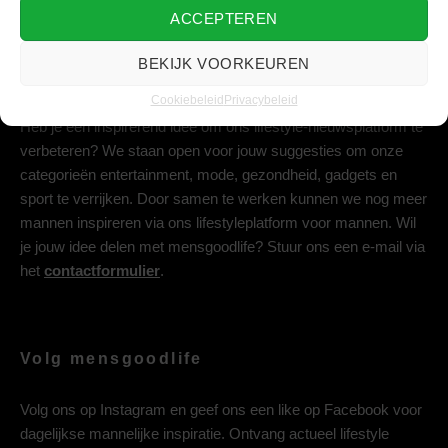
ACCEPTEREN
BEKIJK VOORKEUREN
Deel jouw idee met ons
Cookiebeleid
Privacybeleid
Heb je een inspirerend idee om ons lifestyle-nieuwsplatform te
verbeteren? We staan open voor jouw suggesties om onze
categorieën entertainment, mode, gezondheid, gadgets en
sport te verrijken. Door samen te werken kunnen we nog meer
mannen inspireren via ons lifestyleplatform voor mannen. Wil
je jouw idee delen met mensgoodlife? Stuur ons een e-mail via
het
contactformulier
.
Volg mensgoodlife
Volg ons op
Instagram
en geef ons een like op
Facebook
voor
dagelijkse mannelijke inspiratie. Ontvang actueel lifestyle