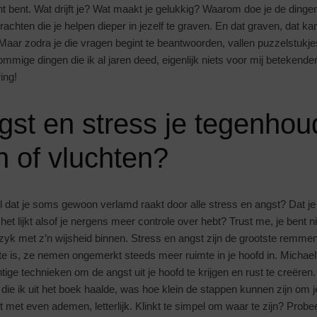
ht bent. Wat drijft je? Wat maakt je gelukkig? Waarom doe je de dingen
rachten die je helpen dieper in jezelf te graven. En dat graven, dat k
Maar zodra je die vragen begint te beantwoorden, vallen puzzelstukjes
ommige dingen die ik al jaren deed, eigenlijk niets voor mij betekend
ring!
st en stress je tegenhou
 of vluchten?
l dat je soms gewoon verlamd raakt door alle stress en angst? Dat 
 het lijkt alsof je nergens meer controle over hebt? Trust me, je bent n
zyk met z’n wijsheid binnen. Stress en angst zijn de grootste remme
te is, ze nemen ongemerkt steeds meer ruimte in je hoofd in. Michael
ige technieken om de angst uit je hoofd te krijgen en rust te creëre
die ik uit het boek haalde, was hoe klein de stappen kunnen zijn om 
 met even ademen, letterlijk. Klinkt te simpel om waar te zijn? Prob