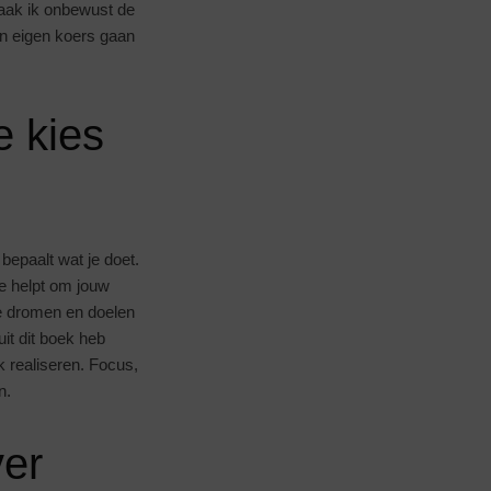
vaak ik onbewust de
jn eigen koers gaan
e kies
bepaalt wat je doet.
je helpt om jouw
je dromen en doelen
it dit boek heb
k realiseren. Focus,
n.
ver