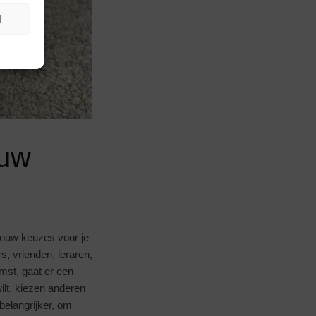
N
ouw
jouw keuzes voor je
, vrienden, leraren,
omst, gaat er een
wilt, kiezen anderen
belangrijker, om