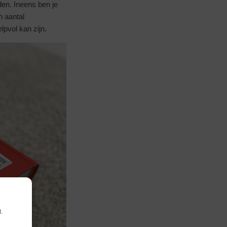
den. Ineens ben je
n aantal
lpvol kan zijn.
.