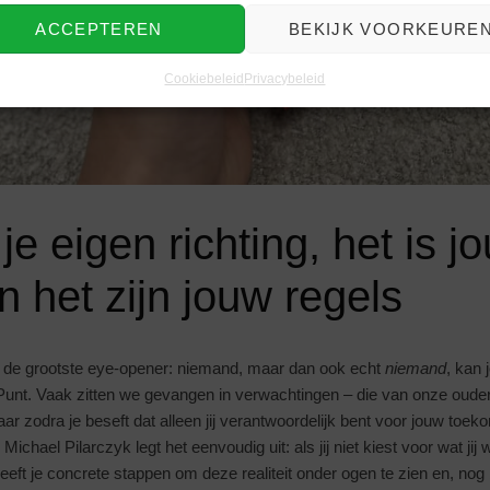
ACCEPTEREN
BEKIJK VOORKEURE
Cookiebeleid
Privacybeleid
je eigen richting, het is j
n het zijn jouw regels
l de grootste eye-opener: niemand, maar dan ook echt
niemand
, kan 
 Punt. Vaak zitten we gevangen in verwachtingen – die van onze ouders
r zodra je beseft dat alleen jij verantwoordelijk bent voor jouw toek
Michael Pilarczyk legt het eenvoudig uit: als jij niet kiest voor wat jij 
eeft je concrete stappen om deze realiteit onder ogen te zien en, nog 