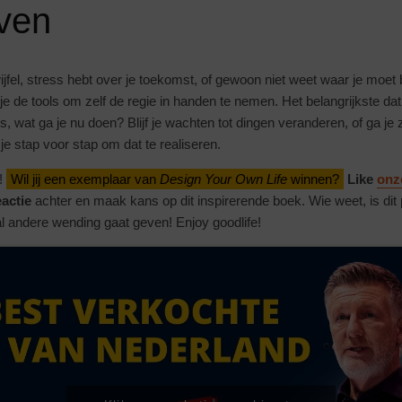
even
twijfel, stress hebt over je toekomst, of gewoon niet weet waar je moe
je de tools om zelf de regie in handen te nemen. Het belangrijkste dat 
s, wat ga je nu doen? Blijf je wachten tot dingen veranderen, of ga je 
 je stap voor stap om dat te realiseren.
s!
Wil jij een exemplaar van
Design Your Own Life
winnen?
Like
onz
eactie
achter en maak kans op dit inspirerende boek. Wie weet, is dit 
al andere wending gaat geven! Enjoy goodlife!