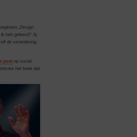
t beginnen,
Design
ik heb geleerd? Jij
zelf de verandering
e post
op social
precies het boek dat