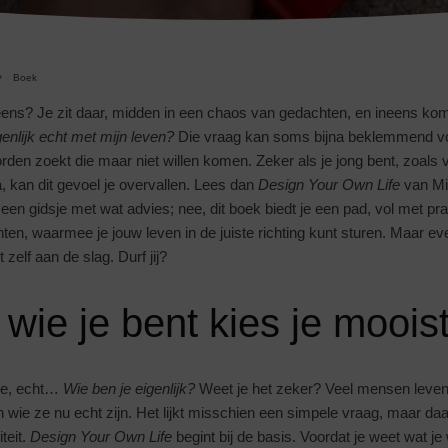
Boek
eens? Je zit daar, midden in een chaos van gedachten, en ineens kom
genlijk echt met mijn leven?
Die vraag kan soms bijna beklemmend voe
orden zoekt die maar niet willen komen. Zeker als je jong bent, zoals
, kan dit gevoel je overvallen. Lees dan
Design Your Own Life
van Mic
een gidsje met wat advies; nee, dit boek biedt je een pad, vol met pra
ten, waarmee je jouw leven in de juiste richting kunt sturen. Maar even
 zelf aan de slag. Durf jij?
wie je bent kies je moois
ee, echt…
Wie ben je eigenlijk?
Weet je het zeker? Veel mensen leven
en wie ze nu echt zijn. Het lijkt misschien een simpele vraag, maar da
teit.
Design Your Own Life
begint bij de basis. Voordat je weet wat je 