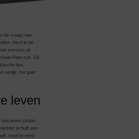
t die vraag naar
len. Alsof je de
 veel mensen uit
hael Pilarczyk. Dit
ktische tips,
 eerlijk, het gaat
te leven
 hun leven zonder
arachter schuilt een
wilt, moet je eerst