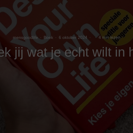
mensgoodlife
·
Boek
·
6 oktober 2024
·
·
4 min lezen
 jij wat je echt wilt in