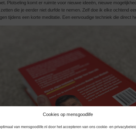
oet. Plotseling komt er ruimte voor nieuwe ideeën, nieuwe mogelijkhe
zetten die je eerder niet durfde te nemen. Zelf doe ik elke ochtend ee
n tijdens een korte meditatie. Een eenvoudige techniek die direct he
Cookies op mensgoodlife
optimaal van mensgoodlife.nl door het accepteren van ons cookie- en privacybeleid