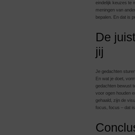
eindelijk keuzes te
meningen van andere
bepalen. En dat is 
De juis
jij
Je gedachten sturen 
En wat je doet, vor
gedachten bewust te
voor ogen houden en
gehaald, zijn de vis
focus, focus – dat 
Conclus