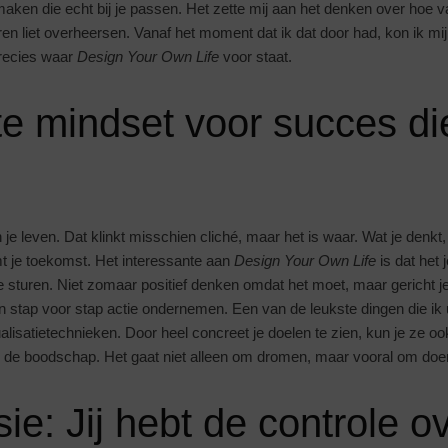
 maken die echt bij je passen. Het zette mij aan het denken over hoe 
n liet overheersen. Vanaf het moment dat ik dat door had, kon ik mi
precies waar
Design Your Own Life
voor staat.
te mindset voor succes di
je leven. Dat klinkt misschien cliché, maar het is waar. Wat je denkt, 
mt je toekomst. Het interessante aan
Design Your Own Life
is dat het 
 sturen. Niet zomaar positief denken omdat het moet, maar gericht 
 stap voor stap actie ondernemen. Een van de leukste dingen die ik u
ualisatietechnieken. Door heel concreet je doelen te zien, kun je ze oo
is de boodschap. Het gaat niet alleen om dromen, maar vooral om doe
ie: Jij hebt de controle o