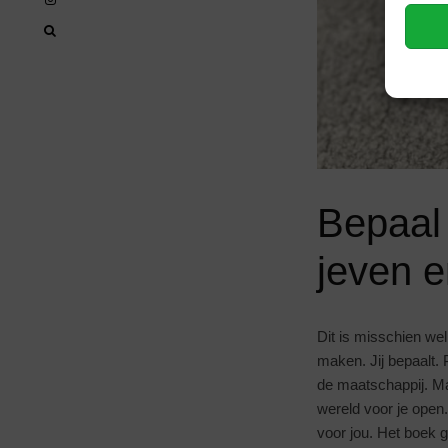
Bepaal 
jeven e
Dit is misschien we
maken. Jij bepaalt.
de maatschappij. Maa
wereld voor je open. 
voor jou. Het boek g