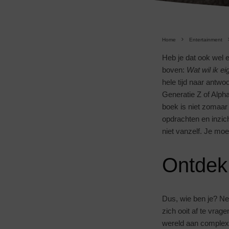
Home
Entertainment
Heb je dat ook wel 
boven:
Wat wil ik ei
hele tijd naar antwo
Generatie Z of Alpha
boek is niet zomaar 
opdrachten en inzich
niet vanzelf. Je moet
Ontdek 
Dus, wie ben je? N
zich ooit af te vrag
wereld aan complexi