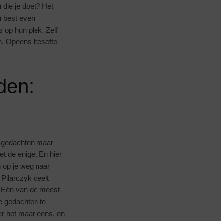
 die je doet? Het
an best even
 op hun plek. Zelf
en. Opeens besefte
den:
je gedachten maar
iet de enige. En hier
n op je weg naar
 Pilarczyk deelt
n. Eén van de meest
je gedachten te
eer het maar eens, en