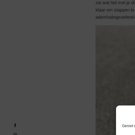
zie wat het met je d
klaar om stappen te 
ademhalingsoefeninge
Geniet 