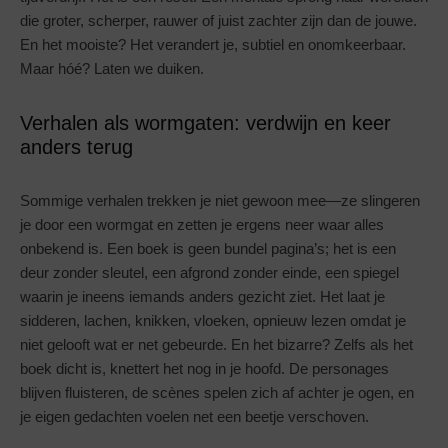
die groter, scherper, rauwer of juist zachter zijn dan de jouwe.
En het mooiste? Het verandert je, subtiel en onomkeerbaar.
Maar hóé? Laten we duiken.
Verhalen als wormgaten: verdwijn en keer
anders terug
Sommige verhalen trekken je niet gewoon mee—ze slingeren
je door een wormgat en zetten je ergens neer waar alles
onbekend is. Een boek is geen bundel pagina’s; het is een
deur zonder sleutel, een afgrond zonder einde, een spiegel
waarin je ineens iemands anders gezicht ziet. Het laat je
sidderen, lachen, knikken, vloeken, opnieuw lezen omdat je
niet gelooft wat er net gebeurde. En het bizarre? Zelfs als het
boek dicht is, knettert het nog in je hoofd. De personages
blijven fluisteren, de scènes spelen zich af achter je ogen, en
je eigen gedachten voelen net een beetje verschoven.