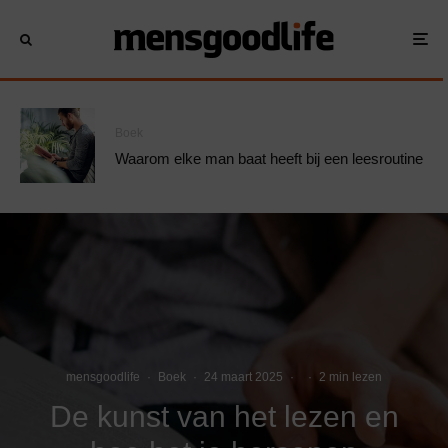
Boek
Waarom elke man baat heeft bij een leesroutine
mensgoodlife
·
Boek
·
24 maart 2025
·
·
2 min lezen
De kunst van het lezen en