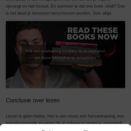
opvangt en niet loslaat. En wanneer je dat ene boek vindt? Dan
is het alsof je hersenen herschreven worden. Voor altijd.
Klik om marketing cookies te accepteren
en deze inhoud in te schakelen
Conclusie over lezen
Lezen is geen hobby. Het is een reset, een hersentraining, een
transformerende ervaring die je onbewust opnieuw vormgeeft.
Het verbreedt, verscherpt, verzacht, verstoort. Dus waar