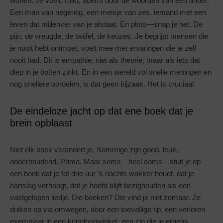
wonen. Je voelt, ruikt, ademt door de woorden van een ander.
Een man van negentig, een meisje van zes, iemand met een
leven dat mijlenver van je afstaat. En plots—snap je het. De
pijn, de vreugde, de twijfel, de keuzes. Je begrijpt mensen die
je nooit hebt ontmoet, voelt mee met ervaringen die je zelf
nooit had. Dit is empathie, niet als theorie, maar als iets dat
diep in je botten zinkt. En in een wereld vol snelle meningen en
nog snellere oordelen, is dat geen bijzaak. Het is cruciaal.
De eindeloze jacht op dat ene boek dat je
brein opblaast
Niet elk boek verandert je. Sommige zijn goed, leuk,
onderhoudend. Prima. Maar soms—heel soms—stuit je op
een boek dat je tot drie uur ’s nachts wakker houdt, dat je
hartslag verhoogt, dat je hoofd blijft bezighouden als een
vastgelopen liedje. Die boeken? Die vind je niet zomaar. Ze
duiken op via omwegen, door een toevallige tip, een verloren
exemplaar in een kringloopwinkel, een zin die je ergens