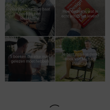
Waarom elke man baat
Hoe ontdek jij wat je
heeft bij een
echt wilt in het leven?
leesroutine
Je bent zoals je denkt
5 boeken die elke man
boek van Michael
gelezen moet hebben
Pilarczyk