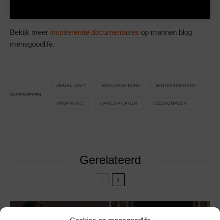
Bekijk meer
inspirerende documentaires
op mannen blog
mensgoodlife.
BAJAU LAUT
DOCUMENTAIRE
ENTERTAINMENT
ONDERWERPEN
INSPIRATIE
JAMES MORGEN
ZEENOMADEN
Gerelateerd