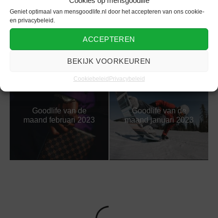
Cookies op mensgoodlife
Geniet optimaal van mensgoodlife.nl door het accepteren van ons cookie-
Deze inspirerende
Een uniek kaartje voor
en privacybeleid.
TED Talks zetten je
wanneer jullie gaan
aan het denken
trouwen
ACCEPTEREN
BEKIJK VOORKEUREN
Cookiebeleid
Privacybeleid
Goodlife van de
Goodlife van de
maand februari 2023
maand januari 2023