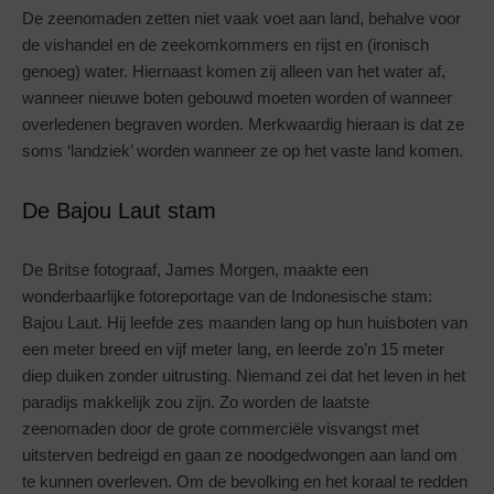
De zeenomaden zetten niet vaak voet aan land, behalve voor
de vishandel en de zeekomkommers en rijst en (ironisch
genoeg) water. Hiernaast komen zij alleen van het water af,
wanneer nieuwe boten gebouwd moeten worden of wanneer
overledenen begraven worden. Merkwaardig hieraan is dat ze
soms ‘landziek’ worden wanneer ze op het vaste land komen.
De Bajou Laut stam
De Britse fotograaf, James Morgen, maakte een
wonderbaarlijke fotoreportage van de Indonesische stam:
Bajou Laut. Hij leefde zes maanden lang op hun huisboten van
een meter breed en vijf meter lang, en leerde zo’n 15 meter
diep duiken zonder uitrusting. Niemand zei dat het leven in het
paradijs makkelijk zou zijn. Zo worden de laatste
zeenomaden door de grote commerciële visvangst met
uitsterven bedreigd en gaan ze noodgedwongen aan land om
te kunnen overleven. Om de bevolking en het koraal te redden