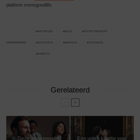
platform mensgoodlife.
ARTIKELEN
BLOG
ENTERTAINMENT
INSPIRATIE
MANNEN
VROUWEN
ONDERWERPEN
WEBSITE
Gerelateerd
Deze inspirerende
Een uniek kaartje voor