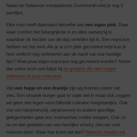
Naast de Italiaanse misdaadserie Gommorah vind je nog 3
pareltjes.
Elke man heeft daarnaast behoefte aan
een eigen plek
. Daar
waar comfort het belangrijkste is en alles aanwezig is
waardoor de hectiek van de dag verleden tijd is. Een mancave
hebben we het over. Als je al zo’n plek gecreëerd hebt kun je
hem wellicht nog verbeteren aan de hand van wat handige
tips? Moet jouw eigen mancave nog gecreëerd worden? Neem
dan zeker even een kijkje bij
de gadgets die niet mogen
ontbreken in jouw mancave
.
Van
een hapje en een drankje
zijn wij mannen zeker niet
vies. Een simpele burger gaat er vaak wel in maar ook zeggen
we geen nee tegen verschillende culinaire hoogstandjes. Ook
van een bierproeverij, wijnproeverij en andere gezellige
gelegenheden gaat ons mannenhart sneller kloppen. Ook zo
nu en dan genieten van een heerlijke whisky zien we veel
mannen doen. Maar hoe komt dat dan?
Waarom houden wij