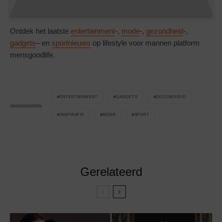
Ontdek het laatste
entertainment
-,
mode
-,
gezondheid
-,
gadgets
– en
sportnieuws
op lifestyle voor mannen platform
mensgoodlife.
ENTERTAINMENT
GADGETS
GEZONDHEID
ONDERWERPEN
INSPIRATIE
MODE
SPORT
Gerelateerd