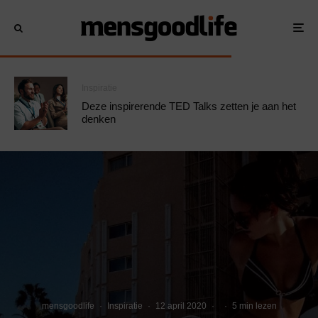
Inspiratie
Deze inspirerende TED Talks zetten je aan het
denken
mensgoodlife
·
Inspiratie
·
12 april 2020
·
·
5 min lezen