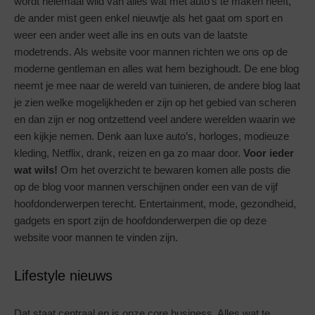
wordt helemaal wild van alles wat met auto’s te maken heeft,
de ander mist geen enkel nieuwtje als het gaat om sport en
weer een ander weet alle ins en outs van de laatste
modetrends. Als website voor mannen richten we ons op de
moderne gentleman en alles wat hem bezighoudt. De ene blog
neemt je mee naar de wereld van tuinieren, de andere blog laat
je zien welke mogelijkheden er zijn op het gebied van scheren
en dan zijn er nog ontzettend veel andere werelden waarin we
een kijkje nemen. Denk aan luxe auto’s, horloges, modieuze
kleding, Netflix, drank, reizen en ga zo maar door.
Voor ieder
wat wils!
Om het overzicht te bewaren komen alle posts die
op de blog voor mannen verschijnen onder een van de vijf
hoofdonderwerpen terecht. Entertainment, mode, gezondheid,
gadgets en sport zijn de hoofdonderwerpen die op deze
website voor mannen te vinden zijn.
Lifestyle nieuws
Dat staat centraal en is onze core business. Alles wat te