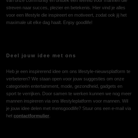
van onze community en ontdek een wereld voor mannen die
streven naar succes, plezier en betekenis. Hier vind je alles
voor een lifestyle die inspireert en motiveert, zodat ook jij het
maximale uit elke dag haalt. Enjoy goodlife!
Deel jouw idee met ons
Heb je een inspirerend idee om ons lifestyle-nieuwsplatform te
verbeteren? We staan open voor jouw suggesties om onze
categorieën entertainment, mode, gezondheid, gadgets en
sport te verrijken. Door samen te werken kunnen we nog meer
mannen inspireren via ons lifestyleplatform voor mannen. Wil
je jouw idee delen met mensgoodlife? Stuur ons een e-mail via
het
contactformulier
.