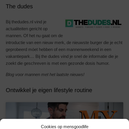
The dudes
Bij thedudes.nl vind je
actualiteiten gericht op
mannen. Of het nu gaat om de
introductie van een nieuw merk, de nieuwste burger die je echt
geprobeerd móet hebben of een mannenweekend in een
vakantiepark… Bij the dudes vind je snel de informatie die je
zoekt die geschreven is met een gezonde dosis humor.
Blog voor mannen met het laatste nieuws!
Ontwikkel je eigen lifestyle routine
Cookies op mensgoodlife