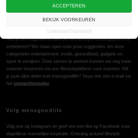
ACCEPTEREN
BEKIJK VOORKEUREN
Deel jouw idee met ons
Cookiebeleid
Privacybeleid
Heb je een inspirerend idee om ons lifestyle-nieuwsplatform te
verbeteren? We staan open voor jouw suggesties om onze
categorieën entertainment, mode, gezondheid, gadgets en
sport te verrijken. Door samen te werken kunnen we nog meer
mannen inspireren via ons lifestyleplatform voor mannen. Wil
je jouw idee delen met mensgoodlife? Stuur ons een e-mail via
het
contactformulier
.
Volg mensgoodlife
Volg ons op
Instagram
en geef ons een like op
Facebook
voor
dagelijkse mannelijke inspiratie. Ontvang actueel lifestyle