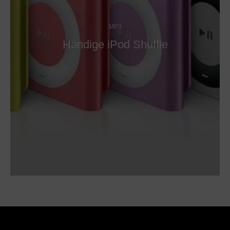
MP3
Handige iPod Shuffle