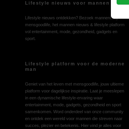
Lifestyle nieuws voor mannen
Lifestyle nieuws ontdekken? Bezoek mannenblog
mensgoodlife, het mannen nieuws & lifestyle platform
vol entertainment, mode, gezondheid, gadgets en
sport.
Lifestyle platform voor de moderne
man
Geniet van het leven met mensgoodlife, jouw ultieme
platform voor dagelijkse inspiratie. Laat je meeslepen
in een dynamische lifestyle-ervaring waar
entertainment, mode, gadgets, gezondheid en sport
samenkomen. Word onderdeel van onze community
en ontdek een wereld voor mannen die streven naar
succes, plezier en betekenis. Hier vind je alles voor