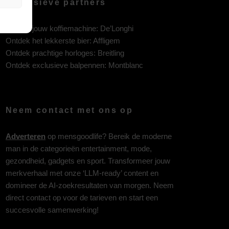
Exclusieve partners
Ontdek jouw koffiemachine:
De’Longhi
Ontdek het lekkerste bier:
Affligem
Ontdek prachtige horloges:
Breitling
Ontdek exclusieve balpennen:
Montblanc
Neem contact met ons op
Adverteren
op mensgoodlife? Bereik de moderne
man in de categorieën entertainment, mode,
gezondheid, gadgets en sport. Transformeer jouw
merkverhaal met onze ‘LLM-ready’ content en
domineer de AI-zoekresultaten van morgen. Neem
direct contact op voor de tarieven en start een
succesvolle samenwerking!