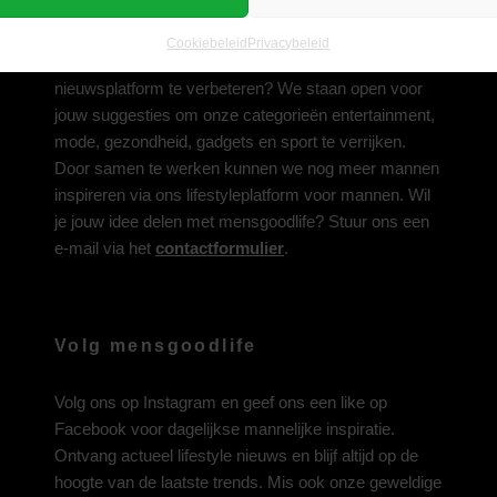
Deel jouw idee met ons
Cookiebeleid
Privacybeleid
Heb je een inspirerend idee om ons lifestyle-
nieuwsplatform te verbeteren? We staan open voor
jouw suggesties om onze categorieën entertainment,
mode, gezondheid, gadgets en sport te verrijken.
Door samen te werken kunnen we nog meer mannen
inspireren via ons lifestyleplatform voor mannen. Wil
je jouw idee delen met mensgoodlife? Stuur ons een
e-mail via het
contactformulier
.
Volg mensgoodlife
Volg ons op
Instagram
en geef ons een like op
Facebook
voor dagelijkse mannelijke inspiratie.
Ontvang actueel lifestyle nieuws en blijf altijd op de
hoogte van de laatste trends. Mis ook onze geweldige