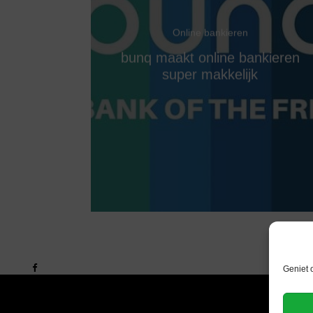
Online bankieren
bunq maakt online bankieren
super makkelijk
Geniet 