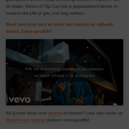
de dealer, Mexen of Flip Cup
heb je gegarandeerd plezier en
sowieso dat jullie je glas snel leeg hebben.
Work hard play hard en drink met mate(n) en stijlvolle
dames. Enjoy goodlife!
Klik om marketing cookies te accepteren
en deze inhoud in te schakelen
Wil jij meer lezen over
drinken
en feesten? Lees dan verder op
lifestyle voor mannen
platform mensgoodlife!