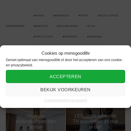
AVOND
BARBECUE
FEEST
GEZELLIGHEID
MANCAVE
ORGANISEREN
TUIN
ONDERWERPEN
VERLICHTING
VRIENDEN
ZWEMBAD
Cookies op mensgoodlife
Geniet optimaal van mensgoodlife.nl door het accepteren van ons cookie-
en privacybeleid.
Gerelateerd
ACCEPTEREN
BEKIJK VOORKEUREN
Cookiebeleid
Privacybeleid
Stijlvolle
LED strips achter de
plafondlampen met
TV installeren: zo doe
sensor
je dat!