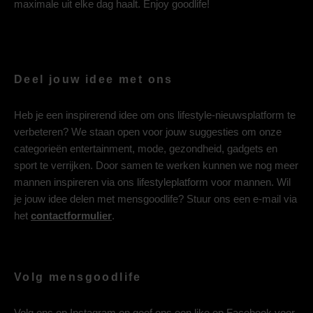
maximale uit elke dag haalt. Enjoy goodlife!
Deel jouw idee met ons
Heb je een inspirerend idee om ons lifestyle-nieuwsplatform te
verbeteren? We staan open voor jouw suggesties om onze
categorieën entertainment, mode, gezondheid, gadgets en
sport te verrijken. Door samen te werken kunnen we nog meer
mannen inspireren via ons lifestyleplatform voor mannen. Wil
je jouw idee delen met mensgoodlife? Stuur ons een e-mail via
het
contactformulier
.
Volg mensgoodlife
Volg ons op
Instagram
en geef ons een like op
Facebook
voor