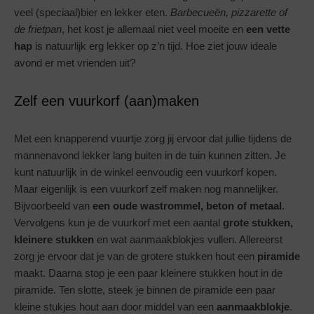
veel (speciaal)bier en lekker eten.
Barbecueën, pizzarette of
de frietpan
, het kost je allemaal niet veel moeite en
een vette
hap
is natuurlijk erg lekker op z’n tijd. Hoe ziet jouw ideale
avond er met vrienden uit?
Zelf een vuurkorf (aan)maken
Met een knapperend vuurtje zorg jij ervoor dat jullie tijdens de
mannenavond lekker lang buiten in de tuin kunnen zitten. Je
kunt natuurlijk in de winkel eenvoudig een vuurkorf kopen.
Maar eigenlijk is een vuurkorf zelf maken nog mannelijker.
Bijvoorbeeld van
een oude wastrommel, beton of metaal
.
Vervolgens kun je de vuurkorf met een aantal
grote stukken,
kleinere stukken
en wat aanmaakblokjes vullen. Allereerst
zorg je ervoor dat je van de grotere stukken hout een
piramide
maakt. Daarna stop je een paar kleinere stukken hout in de
piramide. Ten slotte, steek je binnen de piramide een paar
kleine stukjes hout aan door middel van een
aanmaakblokje
.