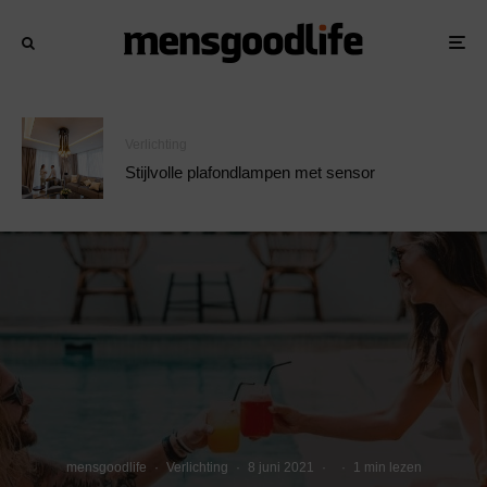
Verlichting
Stijlvolle plafondlampen met sensor
mensgoodlife
·
Verlichting
·
8 juni 2021
·
·
1 min lezen