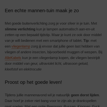
Een echte mannen-tuin maak je zo
Met goede buitenverlichting zorg je voor sfeer in je tuin. Met
slimme verlichting
kun je lampen automatisch aan-en-uit
zetten op een bepaald tijdstip. Maar je kunt ze ook door middel
van je wifi bedienen met een smartphone of tablet.
Tip
: met
een
vliegenlamp
zorg jij ervoor dat jullie geen last hebben van
vliegen of andere insecten, bijvoorbeeld muggen of wespen. Bij
AlleKabels
kun je een vliegenlamp kopen, die vliegen bestrijdt
door middel van
geur, ultraviolet licht, ultrasoon geluid,
kleefstof en elektrocutie
Proost op het goede leven!
Tijdens jullie mannenavond wil je natuurlijk
geen dorst lijden
.
Daar hoef je zeker niet bang voor te zijn als je drankspellen
gaat spelen. Met een potje
Beerpong, Bussen, Kingsen, Fuck