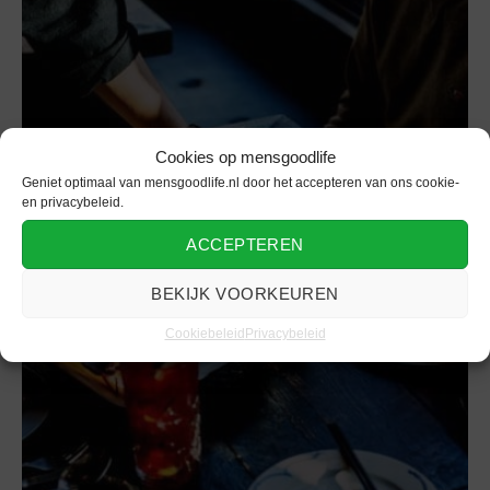
Cookies op mensgoodlife
Geniet optimaal van mensgoodlife.nl door het accepteren van ons cookie-
en privacybeleid.
Eten
ACCEPTEREN
Restaurants in Rotterdam voor een
heerlijke ervaring
BEKIJK VOORKEUREN
Cookiebeleid
Privacybeleid