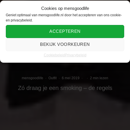
Cookies op mensgoodlife
Geniet optimaal van mensgoodlife.nl door het accepteren van ons cookie-
en privacybeleid.
ACCEPTEREN
BEKIJK VOORKEUREN
Cookiebeleid
Privacybeleid
mensgoodlife
·
Outfit
·
6 mei 2019
·
·
2 min lezen
Zó draag je een smoking – de regels