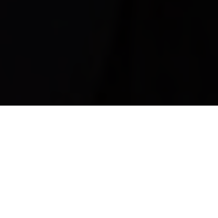
rietbergh
Home
Mode
Outfit
Al jarenlang kijken wij steevast naar de Engelsen, Amerikanen