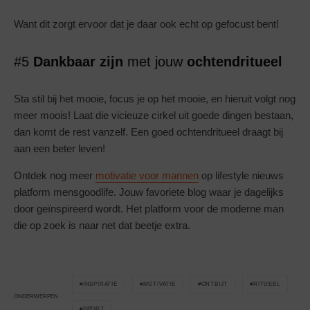
Want dit zorgt ervoor dat je daar ook echt op gefocust bent!
#5
Dankbaar zijn
met jouw
ochtendritueel
Sta stil bij het mooie, focus je op het mooie, en hieruit volgt nog
meer moois! Laat die vicieuze cirkel uit goede dingen bestaan,
dan komt de rest vanzelf. Een goed ochtendritueel draagt bij
aan een beter leven!
Ontdek nog meer
motivatie voor mannen
op lifestyle nieuws
platform mensgoodlife. Jouw favoriete blog waar je dagelijks
door geïnspireerd wordt. Het platform voor de moderne man
die op zoek is naar net dat beetje extra.
INSPIRATIE
MOTIVATIE
ONTBIJT
RITUEEL
ONDERWERPEN
SPORT