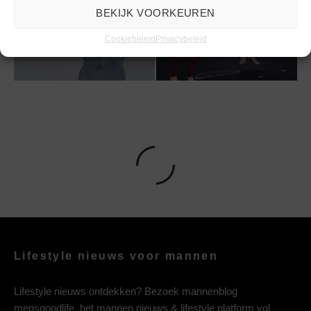
Tips om effectief te
Tips bij een trampoline
BEKIJK VOORKEUREN
sporten tijdens
kopen voor je kind
koudere maanden
Cookiebeleid
Privacybeleid
Lifestyle nieuws voor mannen
Lifestyle nieuws ontdekken? Bezoek mannenblog
mensgoodlife, het mannen nieuws & lifestyle platform vol