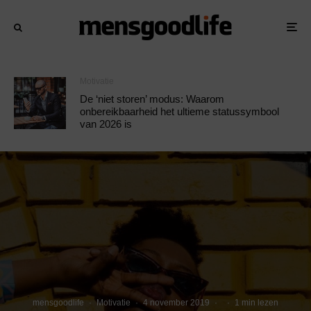
Motivatie
De ‘niet storen’ modus: Waarom
onbereikbaarheid het ultieme statussymbool
van 2026 is
mensgoodlife
·
Motivatie
·
4 november 2019
·
·
1 min lezen