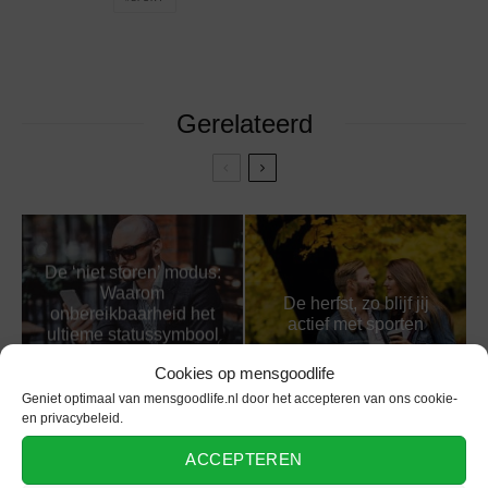
Gerelateerd
De ‘niet storen’ modus:
Waarom
De herfst, zo blijf jij
onbereikbaarheid het
actief met sporten
ultieme statussymbool
van 2026 is
Cookies op mensgoodlife
Geniet optimaal van mensgoodlife.nl door het accepteren van ons cookie-
en privacybeleid.
ACCEPTEREN