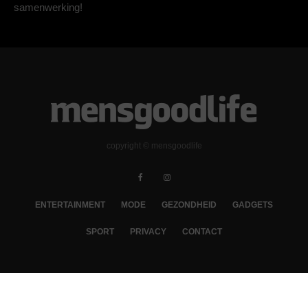
samenwerking!
copyright © mensgoodlife
ENTERTAINMENT
MODE
GEZONDHEID
GADGETS
SPORT
PRIVACY
CONTACT