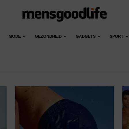
MODE
GEZONDHEID
GADGETS
SPORT