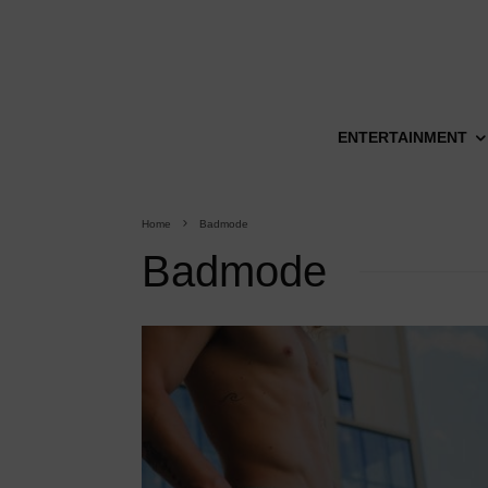
ENTERTAINMENT
Home
Badmode
Badmode