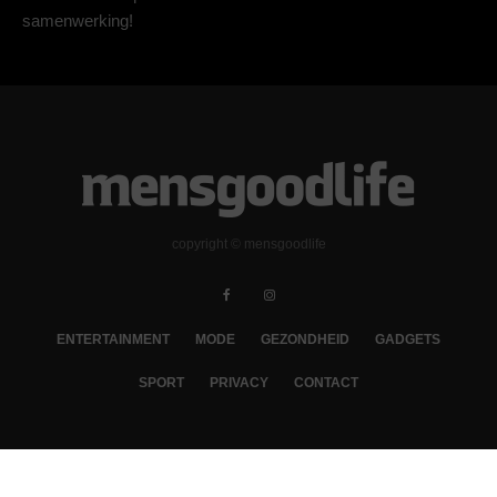
samenwerking!
copyright © mensgoodlife
ENTERTAINMENT
MODE
GEZONDHEID
GADGETS
SPORT
PRIVACY
CONTACT