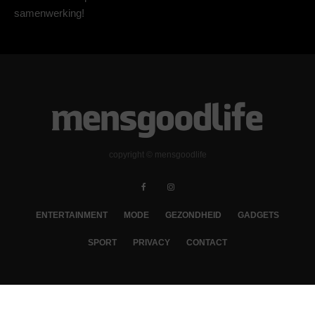
samenwerking!
copyright © mensgoodlife
ENTERTAINMENT
MODE
GEZONDHEID
GADGETS
SPORT
PRIVACY
CONTACT