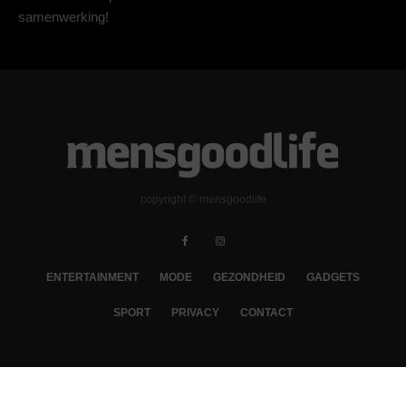
samenwerking!
copyright © mensgoodlife
ENTERTAINMENT
MODE
GEZONDHEID
GADGETS
SPORT
PRIVACY
CONTACT