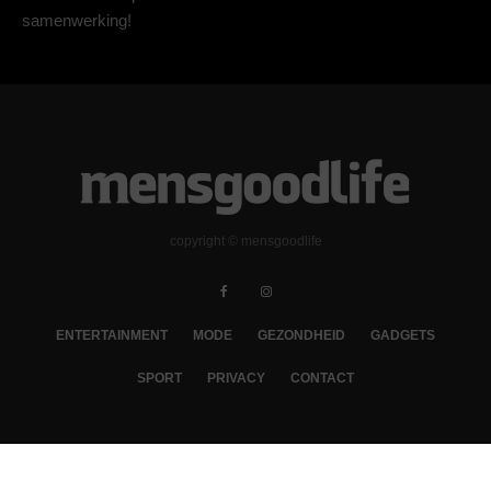
samenwerking!
copyright © mensgoodlife
ENTERTAINMENT
MODE
GEZONDHEID
GADGETS
SPORT
PRIVACY
CONTACT