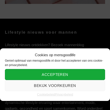
Lifestyle nieuws voor mannen
Lifestyle nieuws ontdekken? Bezoek mannenblog
mensgoodlife, het mannen nieuws & lifestyle platform vol
Cookies op mensgoodlife
entertainment, mode, gezondheid, gadgets en sport.
Geniet optimaal van mensgoodlife.nl door het accepteren van ons cookie-
en privacybeleid.
ACCEPTEREN
Lifestyle platform voor de moderne man
BEKIJK VOORKEUREN
Geniet van het leven met mensgoodlife, jouw ultieme platform
Cookiebeleid
Privacybeleid
voor dagelijkse inspiratie. Laat je meeslepen in een
dynamische lifestyle-ervaring waar entertainment, mode,
gadgets, gezondheid en sport samenkomen. Word onderdeel