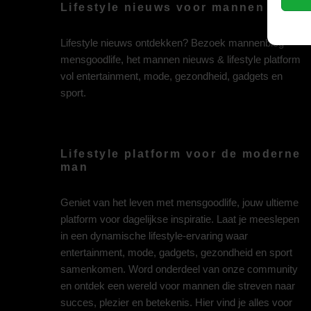
Lifestyle nieuws voor mannen
Lifestyle nieuws ontdekken? Bezoek mannenblog
mensgoodlife, het mannen nieuws & lifestyle platform
vol entertainment, mode, gezondheid, gadgets en
sport.
Lifestyle platform voor de moderne
man
Geniet van het leven met mensgoodlife, jouw ultieme
platform voor dagelijkse inspiratie. Laat je meeslepen
in een dynamische lifestyle-ervaring waar
entertainment, mode, gadgets, gezondheid en sport
samenkomen. Word onderdeel van onze community
en ontdek een wereld voor mannen die streven naar
succes, plezier en betekenis. Hier vind je alles voor