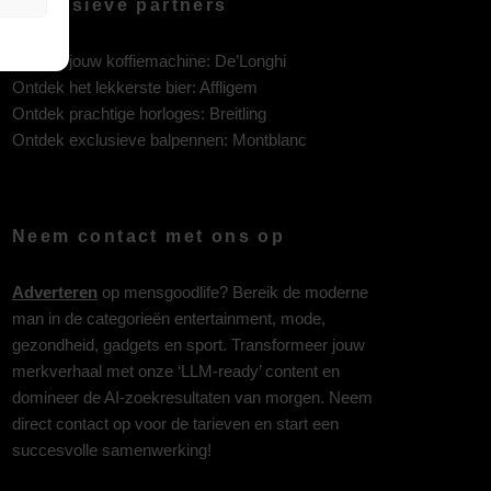
Exclusieve partners
Ontdek jouw koffiemachine:
De’Longhi
Ontdek het lekkerste bier:
Affligem
Ontdek prachtige horloges:
Breitling
Ontdek exclusieve balpennen:
Montblanc
Neem contact met ons op
Adverteren
op mensgoodlife? Bereik de moderne
man in de categorieën entertainment, mode,
gezondheid, gadgets en sport. Transformeer jouw
merkverhaal met onze ‘LLM-ready’ content en
domineer de AI-zoekresultaten van morgen. Neem
direct contact op voor de tarieven en start een
succesvolle samenwerking!