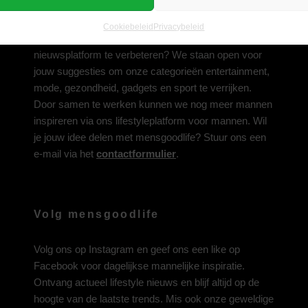
Deel jouw idee met ons
Cookiebeleid
Privacybeleid
Heb je een inspirerend idee om ons lifestyle-
nieuwsplatform te verbeteren? We staan open voor
jouw suggesties om onze categorieën entertainment,
mode, gezondheid, gadgets en sport te verrijken.
Door samen te werken kunnen we nog meer mannen
inspireren via ons lifestyleplatform voor mannen. Wil
je jouw idee delen met mensgoodlife? Stuur ons een
e-mail via het
contactformulier
.
Volg mensgoodlife
Volg ons op
Instagram
en geef ons een like op
Facebook
voor dagelijkse mannelijke inspiratie.
Ontvang actueel lifestyle nieuws en blijf altijd op de
hoogte van de laatste trends. Mis ook onze geweldige