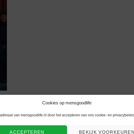
Cookies op mensgoodlife
optimaal van mensgoodlife.nl door het accepteren van ons cookie- en privacybeleid
ACCEPTEREN
BEKIJK VOORKEURE