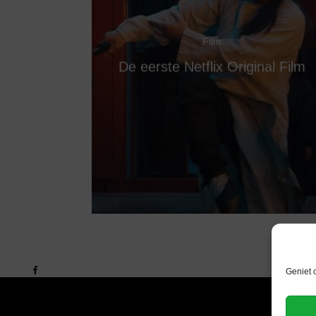
Film
De eerste Netflix Original Film
Geniet 