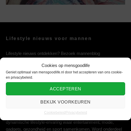
Lifestyle nieuws voor mannen
Lifestyle nieuws ontdekken? Bezoek mannenblog
mensgoodlife, het mannen nieuws & lifestyle platform vol
Cookies op mensgoodlife
entertainment, mode, gezondheid, gadgets en sport.
Geniet optimaal van mensgoodlife.nl door het accepteren van ons cookie-
en privacybeleid.
ACCEPTEREN
Lifestyle platform voor de moderne man
BEKIJK VOORKEUREN
Geniet van het leven met mensgoodlife, jouw ultieme platform
Cookiebeleid
Privacybeleid
voor dagelijkse inspiratie. Laat je meeslepen in een
dynamische lifestyle-ervaring waar entertainment, mode,
gadgets, gezondheid en sport samenkomen. Word onderdeel