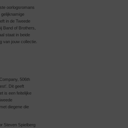
este oorlogsromans
 gelijknamige
eeft in de Tweede
ij Band of Brothers,
l staat in beide
 van jouw collectie.
 E Company, 506th
t’. Dit geeft
is een feitelijke
Tweede
met diegene die
or Steven Spielberg