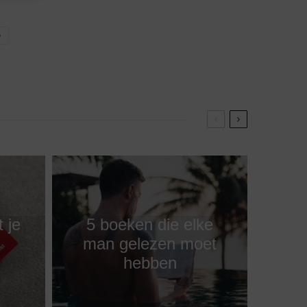
G
 je
5 boeken die elke
man gelezen moet
hebben