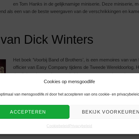
en Tom Hanks in de gelijknamige miniserie. Deze miniserie, m
end als een van de beste weergaven van de verschrikkingen en kame
 van Dick Winters
Het boek ‘Voorbij Band of Brothers’, is een memoires van van 
officier van Easy Company tijdens de Tweede Wereldoorlog. Het
detail de gebeurtenissen en is hiermee een meeslepend en aan
Cookies op mensgoodlife
Dick Winters, drager van de Medal of Honor en vele andere o
geeft met zijn verhaal eer aan de mannen waarmee hij gediend
optimaal van mensgoodlife.nl door het accepteren van ons cookie- en privacybeleid
Je leert Dick Winters als persoon en de mannen om hem heen
komt veel meer details te weten, welke niet aan bod komen in d
ACCEPTEREN
BEKIJK VOORKEURE
oor de heldhaftigheid van Easy Company en verkrijg een realistisch b
Cookiebeleid
Privacybeleid
ult vergeten.