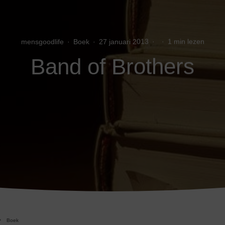
mensgoodlife
·
Boek
·
27 januari 2013
·
·
1 min lezen
Band of Brothers
Boek