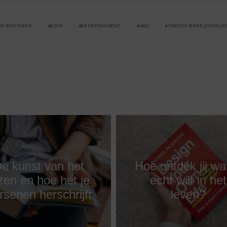
OF BROTHERS
BOEK
ENTERTAINMENT
HBO
TWEEDE WERELDOORLO
e kunst van het
Hoe ontdek jij wat
zen en hoe het je
echt wilt in het
rsenen herschrijft
leven?