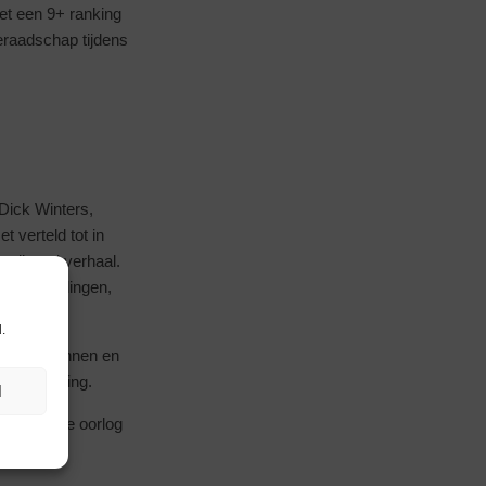
et een 9+ ranking
raadschap tijdens
Dick Winters,
 verteld tot in
grijpend verhaal.
nderscheidingen,
 heeft.
.
 beter kennen en
e verfilming.
N
eeld van de oorlog