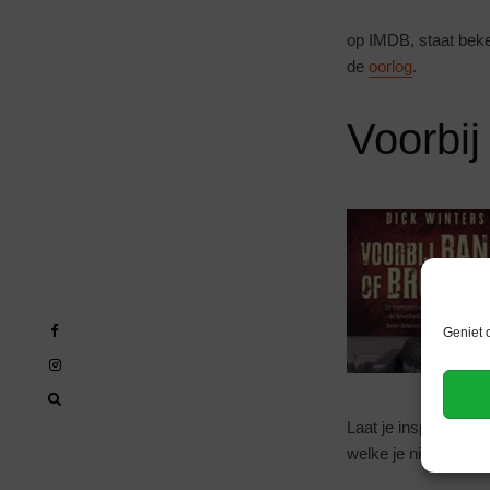
op IMDB, staat bek
de
oorlog
.
Voorbij
Geniet 
Laat je inspireren d
welke je niet meer z