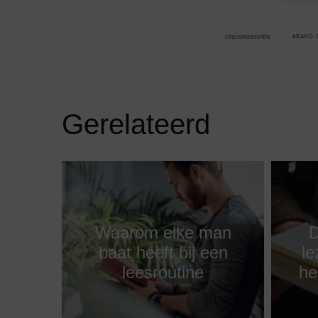
BAND 
ONDERWERPEN
Gerelateerd
Waarom elke man
D
baat heeft bij een
le
leesroutine
he