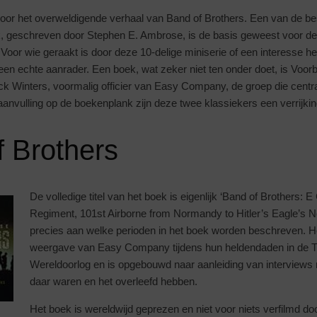
oor het overweldigende verhaal van Band of Brothers. Een van de b
oek, geschreven door Stephen E. Ambrose, is de basis geweest voor de
Voor wie geraakt is door deze 10-delige miniserie of een interesse h
 een echte aanrader. Een boek, wat zeker niet ten onder doet, is Voorb
k Winters, voormalig officier van Easy Company, de groep die centraa
anvulling op de boekenplank zijn deze twee klassiekers een verrijking
 Brothers
De volledige titel van het boek is eigenlijk ‘Band of Brothers:
Regiment, 101st Airborne from Normandy to Hitler’s Eagle’s Nes
precies aan welke perioden in het boek worden beschreven. Het 
weergave van Easy Company tijdens hun heldendaden in de 
Wereldoorlog en is opgebouwd naar aanleiding van interviews 
daar waren en het overleefd hebben.
Het boek is wereldwijd geprezen en niet voor niets verfilmd do