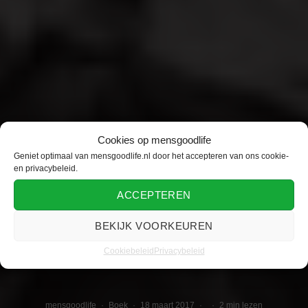
Cookies op mensgoodlife
Geniet optimaal van mensgoodlife.nl door het accepteren van ons cookie-
en privacybeleid.
ACCEPTEREN
BEKIJK VOORKEUREN
Cookiebeleid
Privacybeleid
mensgoodlife
·
Boek
·
18 maart 2017
·
·
2 min lezen