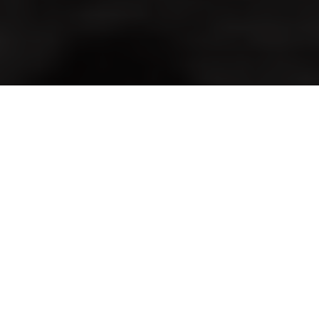
snoecks-2017-is-een-bron-van-inspiratie
Home
Entertainment
Boek
Snoecks 2017 is een bron van inspiratie en fabriek voor
creatie. Deze editie staat wederom vol verbluffend veelzijdige
fotografie, gemaakt door ’s werelds beste fotografen. De
Snoecks reeks is inmiddels uitgegroeid tot een waar lifestyle
product en
een absoluut collectors item
voor