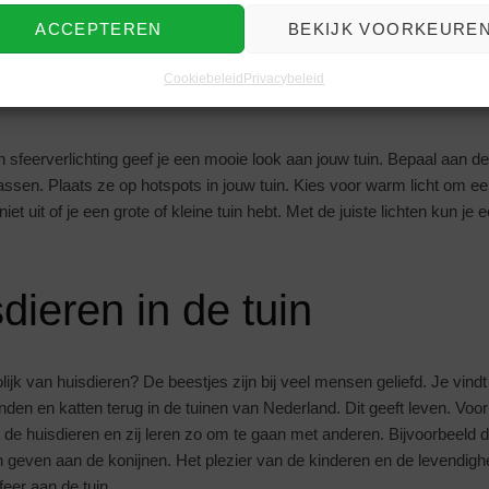
ctioneren of die je in een vijver kunt plaatsen.
ACCEPTEREN
BEKIJK VOORKEURE
rlichten
Cookiebeleid
Privacybeleid
 sfeerverlichting geef je een mooie look aan jouw tuin. Bepaal aan de
passen. Plaats ze op hotspots in jouw tuin. Kies voor warm licht om ee
et uit of je een grote of kleine tuin hebt. Met de juiste lichten kun je
dieren in de tuin
olijk van huisdieren? De beestjes zijn bij veel mensen geliefd. Je vind
nden en katten terug in de tuinen van Nederland. Dit geeft leven. Voor
 de huisdieren en zij leren zo om te gaan met anderen. Bijvoorbeeld 
n geven aan de konijnen. Het plezier van de kinderen en de levendigh
feer aan de tuin.