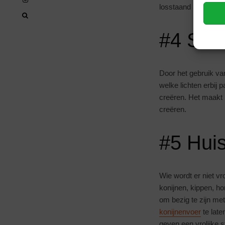
losstaand kunnen fun
#4 Sfee
Door het gebruik van
welke lichten erbij 
creëren. Het maakt ni
creëren.
#5 Huis
Wie wordt er niet vr
konijnen, kippen, ho
om bezig te zijn met
konijnenvoer
te late
geven een vrolijke s