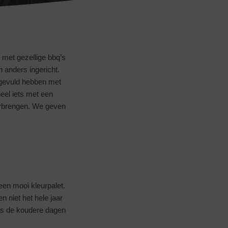
met gezellige bbq’s
n anders ingericht.
gevuld hebben met
neel iets met een
doorbrengen. We geven
een mooi kleurpalet.
n niet het hele jaar
ens de koudere dagen