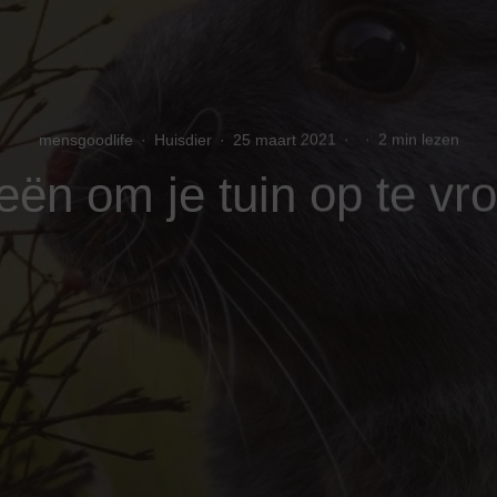
mensgoodlife
·
Huisdier
·
25 maart 2021
·
·
2 min lezen
eën om je tuin op te vro