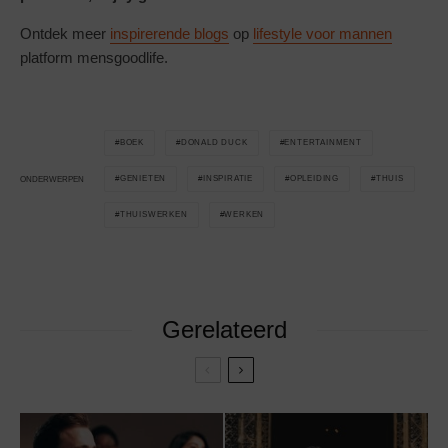
Ontdek meer
inspirerende blogs
op
lifestyle voor mannen
platform mensgoodlife.
BOEK
DONALD DUCK
ENTERTAINMENT
GENIETEN
INSPIRATIE
OPLEIDING
THUIS
ONDERWERPEN
THUISWERKEN
WERKEN
Gerelateerd