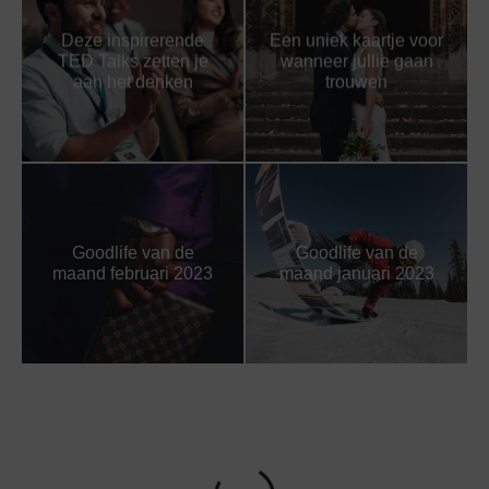
Deze inspirerende
Een uniek kaartje voor
TED Talks zetten je
wanneer jullie gaan
aan het denken
trouwen
Goodlife van de
Goodlife van de
maand februari 2023
maand januari 2023