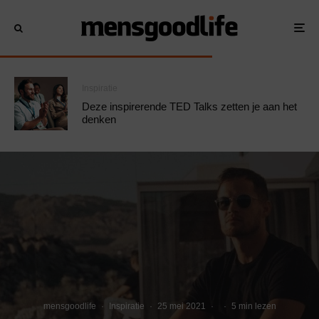
Inspiratie
Deze inspirerende TED Talks zetten je aan het
denken
mensgoodlife
·
Inspiratie
·
25 mei 2021
·
·
5 min lezen