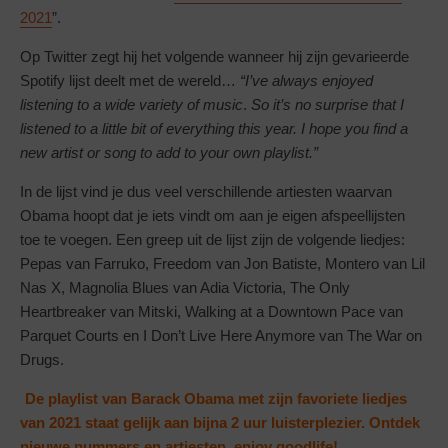
2021
”.
Op Twitter zegt hij het volgende wanneer hij zijn gevarieerde
Spotify lijst deelt met de wereld…
“I’ve always enjoyed
listening to a wide variety of music
.
So it’s no surprise that I
listened to a little bit of everything this year. I hope you find a
new artist or song to add to your own playlist.”
In de lijst vind je dus veel verschillende artiesten waarvan
Obama hoopt dat je iets vindt om aan je eigen afspeellijsten
toe te voegen. Een greep uit de lijst zijn de volgende liedjes:
Pepas van Farruko, Freedom van Jon Batiste, Montero van Lil
Nas X, Magnolia Blues van Adia Victoria, The Only
Heartbreaker van Mitski, Walking at a Downtown Pace van
Parquet Courts en I Don’t Live Here Anymore van The War on
Drugs.
De playlist van Barack Obama met zijn favoriete liedjes
van 2021 staat gelijk aan bijna 2 uur luisterplezier. Ontdek
nieuwe nummers en artiesten, enjoy goodlife!