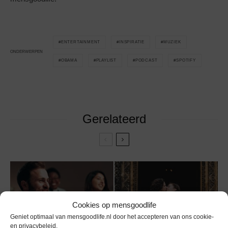
ENTERTAINMENT
INSPIRATIE
MUZIEK
ONDERWERPEN
OBAMA
PLAYLIST
PODCAST
SPOTIFY
Gerelateerd
Deze inspirerende
Een uniek kaartje voor
Cookies op mensgoodlife
TED Talks zetten je
wanneer jullie gaan
Geniet optimaal van mensgoodlife.nl door het accepteren van ons cookie-
aan het denken
trouwen
en privacybeleid.