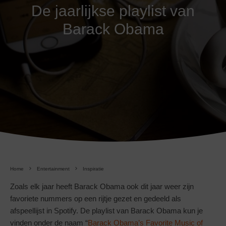
De jaarlijkse playlist van
Barack Obama
Home
Entertainment
Inspiratie
Zoals elk jaar heeft Barack Obama ook dit jaar weer zijn
favoriete nummers op een rijtje gezet en gedeeld als
afspeellijst in Spotify. De playlist van Barack Obama kun je
vinden onder de naam “
Barack Obama’s Favorite Music of