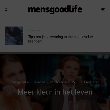
Televisie
Tips om je tv-ervaring to the next level te
brengen!
mensgoodlife
·
Televisie
·
22 december 2015
·
·
1 min lezen
Meer kleur in het leven