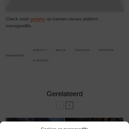
Check meer
gadgets
op mannen nieuws platform
mensgoodlife.
GADGETS
KLEUR
SAMSUNG
TELEVISIE
ONDERWERPEN
TOEKOMST
Gerelateerd