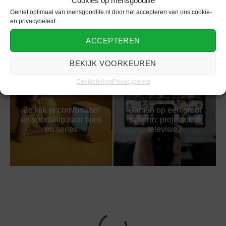
Cookies op mensgoodlife
Geniet optimaal van mensgoodlife.nl door het accepteren van ons cookie-
Tips om je tv-ervaring
Tips wanneer je een
en privacybeleid.
to the next level te
nieuwe tv koopt
brengen!
ACCEPTEREN
BEKIJK VOORKEUREN
Cookiebeleid
Privacybeleid
Zo kijk je comfortabel
Gamen op een groot
en voordelig naar films
scherm: projector of
en series
televisie?