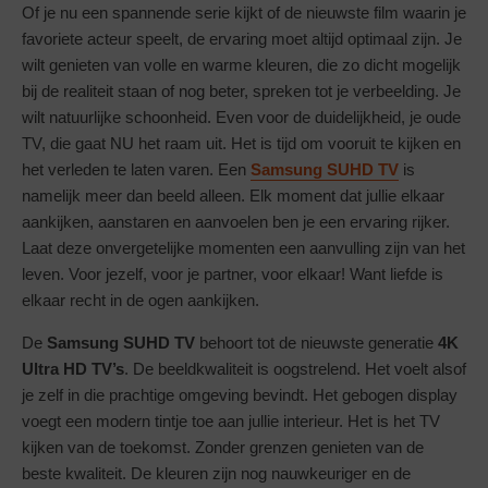
Of je nu een spannende serie kijkt of de nieuwste film waarin je
favoriete acteur speelt, de ervaring moet altijd optimaal zijn. Je
wilt genieten van volle en warme kleuren, die zo dicht mogelijk
bij de realiteit staan of nog beter, spreken tot je verbeelding. Je
wilt natuurlijke schoonheid. Even voor de duidelijkheid, je oude
TV, die gaat NU het raam uit. Het is tijd om vooruit te kijken en
het verleden te laten varen. Een
Samsung SUHD TV
is
namelijk meer dan beeld alleen. Elk moment dat jullie elkaar
aankijken, aanstaren en aanvoelen ben je een ervaring rijker.
Laat deze onvergetelijke momenten een aanvulling zijn van het
leven. Voor jezelf, voor je partner, voor elkaar! Want liefde is
elkaar recht in de ogen aankijken.
De
Samsung SUHD TV
behoort tot de nieuwste generatie
4K
Ultra HD TV’s
. De beeldkwaliteit is oogstrelend. Het voelt alsof
je zelf in die prachtige omgeving bevindt. Het gebogen display
voegt een modern tintje toe aan jullie interieur. Het is het TV
kijken van de toekomst. Zonder grenzen genieten van de
beste kwaliteit. De kleuren zijn nog nauwkeuriger en de