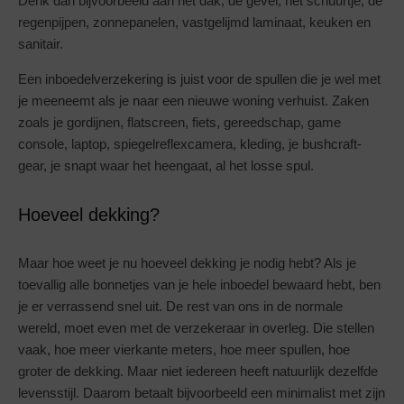
Denk dan bijvoorbeeld aan het dak, de gevel, het schuurtje, de
regenpijpen, zonnepanelen, vastgelijmd laminaat, keuken en
sanitair.
Een inboedelverzekering is juist voor de spullen die je wel met
je meeneemt als je naar een nieuwe woning verhuist. Zaken
zoals je gordijnen, flatscreen, fiets, gereedschap, game
console, laptop, spiegelreflexcamera, kleding, je bushcraft-
gear, je snapt waar het heengaat, al het losse spul.
Hoeveel dekking?
Maar hoe weet je nu hoeveel dekking je nodig hebt? Als je
toevallig alle bonnetjes van je hele inboedel bewaard hebt, ben
je er verrassend snel uit. De rest van ons in de normale
wereld, moet even met de verzekeraar in overleg. Die stellen
vaak, hoe meer vierkante meters, hoe meer spullen, hoe
groter de dekking. Maar niet iedereen heeft natuurlijk dezelfde
levensstijl. Daarom betaalt bijvoorbeeld een minimalist met zijn