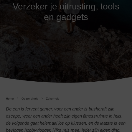
Verzeker je uitrusting, tools
en gadgets
Home
Gezondheid
Zekerheid
De een is fervent gamer, voor een ander is bushcraft zijn
escape, weer een ander heeft zijn eigen fitnessruimte in huis,
de volgende gaat helemaal los op klussen, en de laatste is een
bevlogen hobbyvlogger. Niks mis mee, ieder zijn eigen ding.