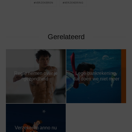
VERZEKEREN
VERZEKERING
Gerelateerd
Regie nemen over je
Lege bankrekening,
gezondheid
dat doen we niet meer
Verzekeren anno nu