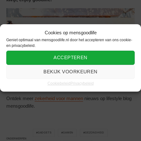
Cookies op mensgoodlife
Geniet optimaal van mensgoodlife.nl door het accepteren van ons cookie-
en privacybeleid.
ACCEPTEREN
BEKIJK VOORKEUREN
Cookiebeleid
Privacybeleid
Ontdek meer
zekerheid voor mannen
nieuws op lifestyle blog
mensgoodlife.
GADGETS
GAMEN
GEZONDHEID
ONDERWERPEN