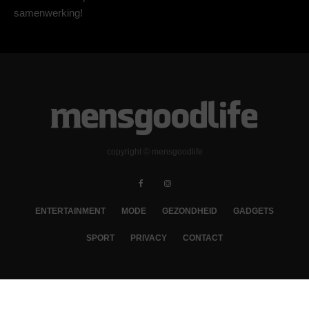
samenwerking!
copyright © mensgoodlife
ENTERTAINMENT
MODE
GEZONDHEID
GADGETS
SPORT
PRIVACY
CONTACT