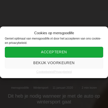
Cookies op mensgoodlife
Geniet optimaal van mensgoodlife.nl door het accepteren van ons cookie-
en privacybeleid.
ACCEPTEREN
BEKIJK VOORKEUREN
Cookiebeleid
Privacybeleid
mensgoodlife
·
Wintersport
·
11 januari 2020
·
·
2 min lezen
Dit heb je nodig wanneer je met de auto op
wintersport gaat