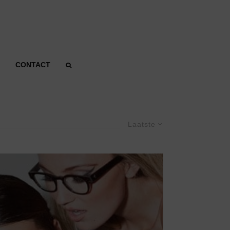
CONTACT
Laatste