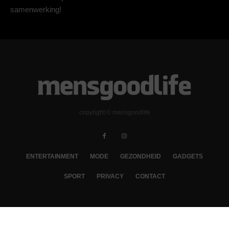
samenwerking!
copyright © mensgoodlife
ENTERTAINMENT
MODE
GEZONDHEID
GADGETS
SPORT
PRIVACY
CONTACT