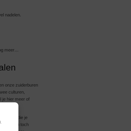
wel nadelen.
ë nog meer…
talen
ken onze zuiderburen
wee culturen,
 je hier meer of
afstanden die je
.
m je er dan toch