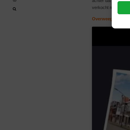
achter dat je liever
verkocht met behul
Overweeg ook de pr