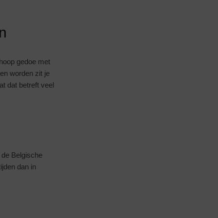
n
n hoop gedoe met
en worden zit je
t dat betreft veel
r de Belgische
ijden dan in