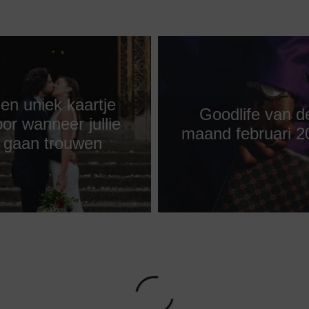
en uniek kaartje
Goodlife van d
or wanneer jullie
maand februari 2
gaan trouwen