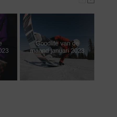
e
Goodlife van de
023
maand januari 2023