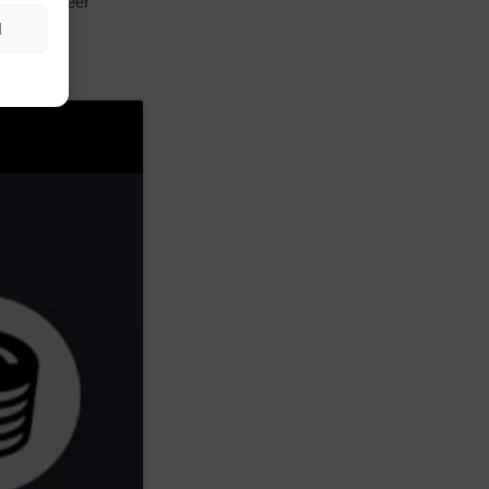
s ook zo weer
N
oodlife!