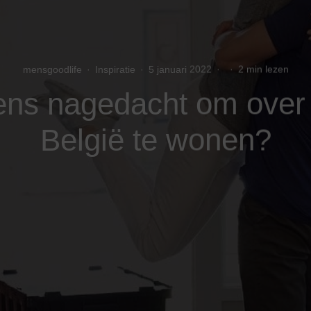
mensgoodlife
·
Inspiratie
·
5 januari 2022
·
·
2 min lezen
eens nagedacht om over
België te wonen?