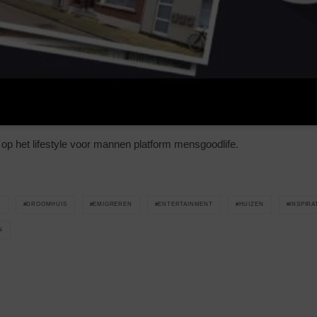
op het lifestyle voor mannen platform mensgoodlife.
Ë
DROOMHUIS
EMIGREREN
ENTERTAINMENT
HUIZEN
INSPIRA
N