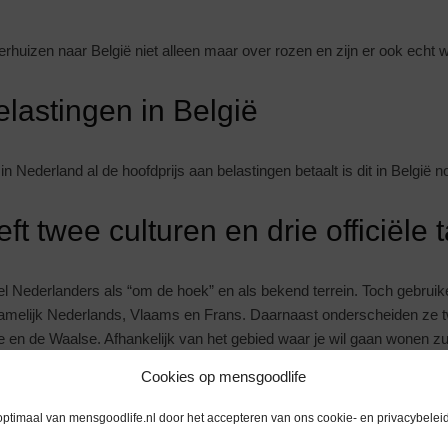
verhuizen naar België niet alleen maar over rozen en zijn er ook echt 
lastingen in België
 in Nederland al de hoofdprijs aan belastingen betaalt is dit in Belgi
ft twee culturen en drie officiële 
eel Nederlanders als “om de hoek” en als bekend terrein. Toch gebrui
n, namelijk Nederlands, Vlaams en Frans. Daarnaast onderscheiden ze t
 en de Waalse. Afhankelijk van het gebied waar je wil gaan wonen zul
n krijgen.
Cookies op mensgoodlife
as ter plekke beseffen of het wonen in België écht iets voor jou is. De 
optimaal van mensgoodlife.nl door het accepteren van ons cookie- en privacybeleid
e omgeving etc. ga je pas leren kennen als je er een tijdje woont. Ko