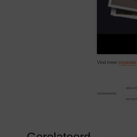
Vind meer
inspiratie
BELGI
ONDERWERPEN
WONE
Gerelateerd