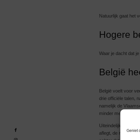
Natuurlijk gaat het 
Hogere be
Waar je dacht dat je
België hee
België voelt voor v
drie officiële tale
namelijk de Vlaamse
minder mee te make
Uiteindelijk zul je p
Geniet 
aflegt, de mensen, d