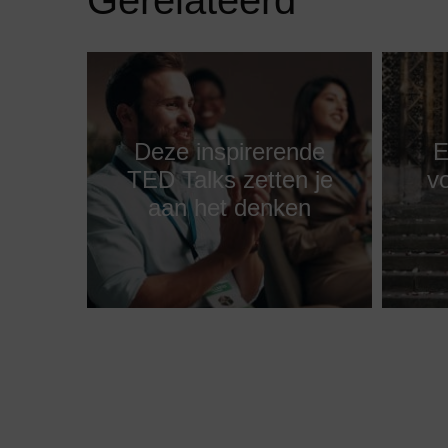
Deze inspirerende
E
TED Talks zetten je
vo
aan het denken