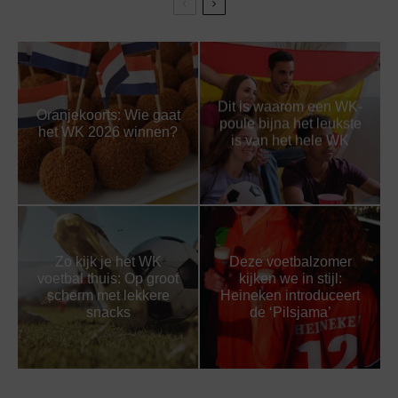
Dit is waarom een WK-
Oranjekoorts: Wie gaat
poule bijna het leukste
het WK 2026 winnen?
is van het hele WK
Zo kijk je het WK
Deze voetbalzomer
voetbal thuis: Op groot
kijken we in stijl:
scherm met lekkere
Heineken introduceert
snacks
de ‘Pilsjama’