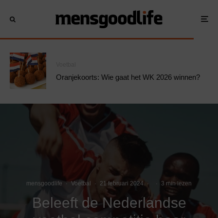
Voetbal
Oranjekoorts: Wie gaat het WK 2026 winnen?
mensgoodlife
·
Voetbal
·
21 februari 2024
·
·
3 min lezen
Beleeft de Nederlandse