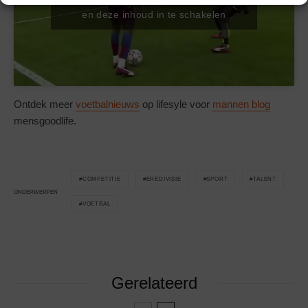
en deze inhoud in te schakelen
Ontdek meer
voetbalnieuws
op lifesyle voor
mannen blog
mensgoodlife.
COMPETITIE
EREDIVISIE
SPORT
TALENT
ONDERWERPEN
VOETBAL
Gerelateerd