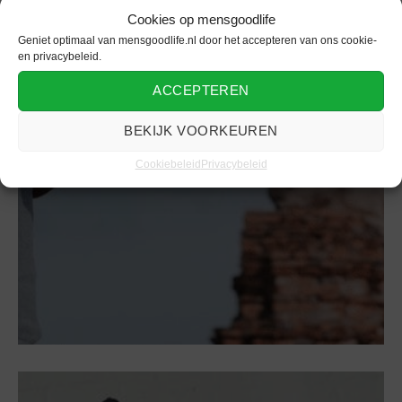
Cookies op mensgoodlife
Geniet optimaal van mensgoodlife.nl door het accepteren van ons cookie-
en privacybeleid.
Rugzak
ACCEPTEREN
Daarom een rugzak
BEKIJK VOORKEUREN
Cookiebeleid
Privacybeleid