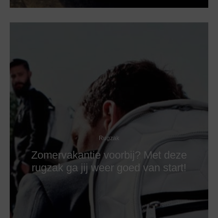
Rugzak
Zomervakantie voorbij? Met deze
rugzak ga jij weer goed van start!