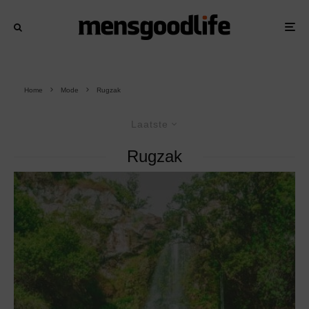
Home
Mode
Rugzak
Laatste
Rugzak