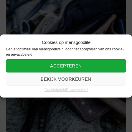
Cookies op mensgoodlife
Geniet optimaal van mensgoodlife.nl door het accepteren van ons cookie-
en privacybeleid.
Kleding
ACCEPTEREN
De voordelen van de juiste
werkkleding
BEKIJK VOORKEUREN
Cookiebeleid
Privacybeleid