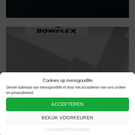
Cookies op mensgoodlife
Geniet optimaal van mensgoodlife.nl door het accepteren van ons cookie-
en privacybeleid.
Fitness
ACCEPTEREN
Thuis fit worden met unieke
verstelbare dumbbells
BEKIJK VOORKEUREN
Cookiebeleid
Privacybeleid