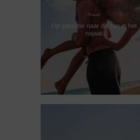
Travel
Op vakantie naar de zon in het
najaar