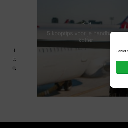
Koffer
5 kooptips voor je handbagage
koffer
Geniet 