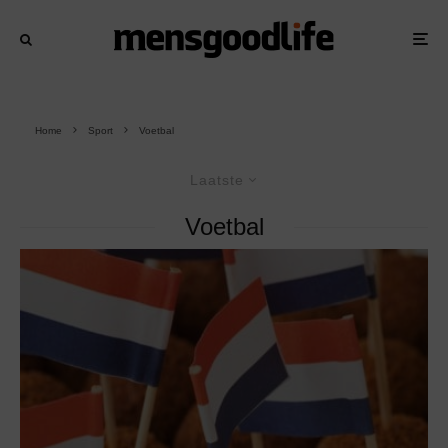
Home
Sport
Voetbal
Laatste
Voetbal