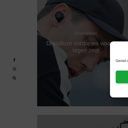
Koptelefoon
Draadloze oordopjes waar je ‘u’
tegen zegt
Geniet 