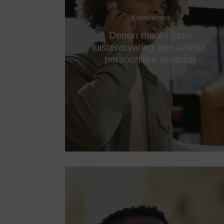
Koptelefoon
Denon maakt jouw
luisterervaring een unieke,
persoonlijke ervaring