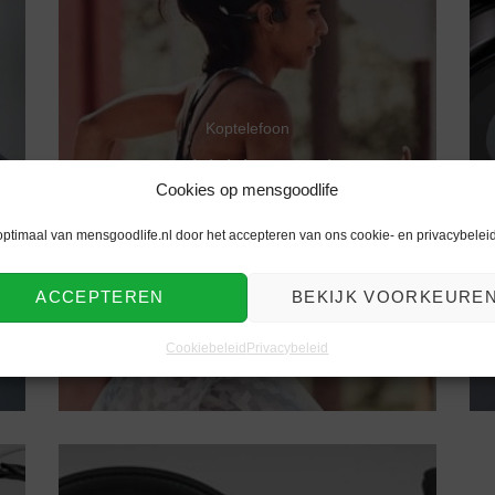
Koptelefoon
Muziek luisteren via
Cookies op mensgoodlife
botgeleiding met AfterShokz
optimaal van mensgoodlife.nl door het accepteren van ons cookie- en privacybeleid
ACCEPTEREN
BEKIJK VOORKEURE
Cookiebeleid
Privacybeleid