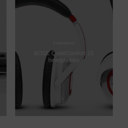
Koptelefoon
BOSE QuietComfort 15
headphones