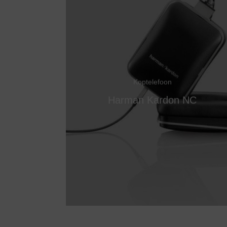
Koptelefoon
Harman Kardon NC