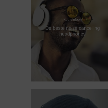
Koptelefoon
De beste noise cancelling
headphones