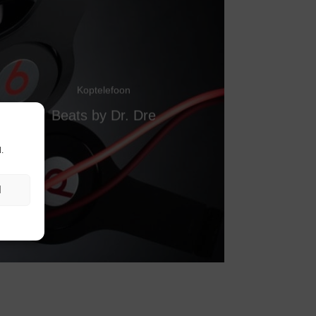
Koptelefoon
Beats by Dr. Dre
.
N