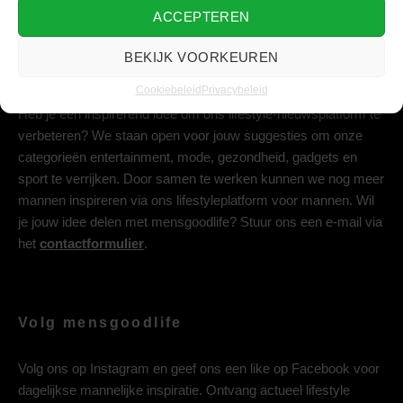
ACCEPTEREN
BEKIJK VOORKEUREN
Deel jouw idee met ons
Cookiebeleid
Privacybeleid
Heb je een inspirerend idee om ons lifestyle-nieuwsplatform te
verbeteren? We staan open voor jouw suggesties om onze
categorieën entertainment, mode, gezondheid, gadgets en
sport te verrijken. Door samen te werken kunnen we nog meer
mannen inspireren via ons lifestyleplatform voor mannen. Wil
je jouw idee delen met mensgoodlife? Stuur ons een e-mail via
het
contactformulier
.
Volg mensgoodlife
Volg ons op
Instagram
en geef ons een like op
Facebook
voor
dagelijkse mannelijke inspiratie. Ontvang actueel lifestyle